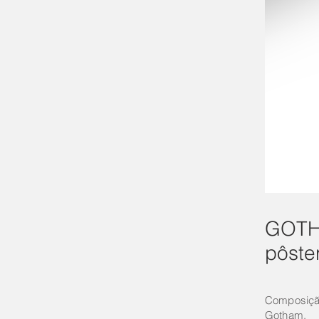
GOT
pôster
Composição
Gotham.