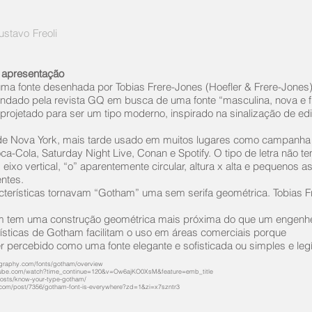
stavo Freoli
 apresentação
ma fonte desenhada por Tobias Frere-Jones (Hoefler & Frere-Jones
ndado pela revista GQ em busca de uma fonte “masculina, nova e f
projetado para ser um tipo moderno, inspirado na sinalização de edi
de Nova York, mais tarde usado em muitos lugares como campanha
-Cola, Saturday Night Live, Conan e Spotify. O tipo de letra não t
eixo vertical, “o” aparentemente circular, altura x alta e pequenos 
ntes.
cterísticas tornavam “Gotham” uma sem serifa geométrica. Tobias F
 tem uma construção geométrica mais próxima do que um engenheir
ísticas de Gotham facilitam o uso em áreas comerciais porque
r percebido como uma fonte elegante e sofisticada ou simples e legí
graphy.com/fonts/gotham/overview
tube.com/watch?time_continue=120&v=Ow6ajKO0XsM&feature=emb_title
posts/know-your-type-gotham/
e.com/post/7356/gotham-font-is-everywhere?zd=1&zi=x7szntr3