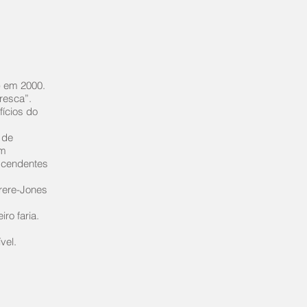
) em 2000.
resca”.
fícios do
 de
em
ascendentes
rere-Jones
o faria.
vel.