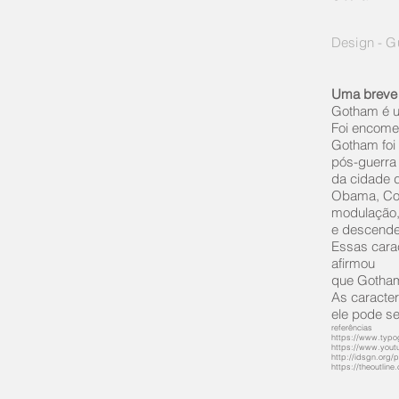
Design - Gu
Uma breve
Gotham é u
Foi encome
Gotham foi 
pós-guerra
da cidade 
Obama, Coca
modulação, 
e descende
Essas cara
afirmou
que Gotham
As caracter
ele pode se
referências
https://www.typo
https://www.you
http://idsgn.org/
https://theoutlin