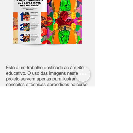
Este é um trabalho destinado ao âmbito
educativo. O uso das imagens neste
projeto servem apenas para ilustrar
conceitos e técnicas aprendidos no curso
"Adobe InDesign: Design Editorial do
Zero" por Crehana e May Tanferri.
Créditos: Mulan
- Disney / Divulgação (capa),
- Patty Jenkins - Amy Sussman / Invision /
AP (entrevista),
- Akira - Revista Jovem (seção de
produtos).